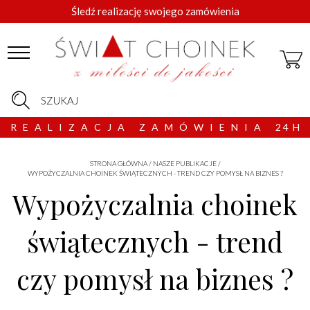
Śledź realizację swojego zamówienia
SZUKAJ
R E A L I Z A C J A Z A M Ó W I E N I A 2 4 H
STRONA GŁÓWNA
/
NASZE PUBLIKACJE
/
WYPOŻYCZALNIA CHOINEK ŚWIĄTECZNYCH - TREND CZY POMYSŁ NA BIZNES ?
Wypożyczalnia choinek
świątecznych - trend
czy pomysł na biznes ?