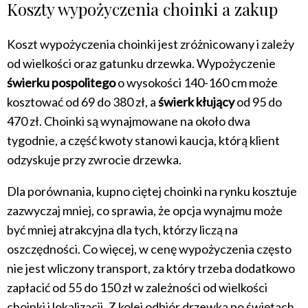
Koszty wypożyczenia choinki a zakup
Koszt wypożyczenia choinki jest zróżnicowany i zależy
od wielkości oraz gatunku drzewka. Wypożyczenie
świerku pospolitego
o wysokości 140-160 cm może
kosztować od 69 do 380 zł, a
świerk kłujący
od 95 do
470 zł. Choinki są wynajmowane na około dwa
tygodnie, a część kwoty stanowi kaucja, którą klient
odzyskuje przy zwrocie drzewka.
Dla porównania, kupno ciętej choinki na rynku kosztuje
zazwyczaj mniej, co sprawia, że opcja wynajmu może
być mniej atrakcyjna dla tych, którzy liczą na
oszczędności. Co więcej, w cenę wypożyczenia często
nie jest wliczony transport, za który trzeba dodatkowo
zapłacić od 55 do 150 zł w zależności od wielkości
choinki i lokalizacji. Z kolei odbiór drzewka po świętach