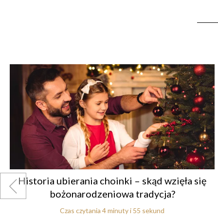
Historia ubierania choinki – skąd wzięła się
bożonarodzeniowa tradycja?
Czas czytania 4 minuty i 55 sekund