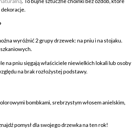
naturalną
. To bujne sztuczne choinki bez ozdób, które
e dekoracje.
?
ożna wyróżnić 2 grupy drzewek: na pniu i na stojaku.
ieszkaniowych.
na pniu sięgają właściciele niewielkich lokali lub osoby
 względu na brak rozłożystej podstawy.
 kolorowymi bombkami, srebrzystym włosem anielskim,
 znajdź pomysł dla swojego drzewka na ten rok!