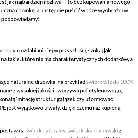
est jak najbardziej możliwa - i to bez kupowania nowego
tuczną choinkę, a następnie puścić wodze wyobraźni w
uż podpowiadamy!
rodnym ozdabianiu jej w przyszłości, szukaj
jak
 na takie, które nie ma charakterystycznych dodatków, a
ące naturalne drzewka, na przykład
świerk włoski 100%
nane z wysokiej jakości tworzywa polietylenowego,
konałą imitację struktur gałązek czy uformować
PE jest wyjątkowo trwały, dzięki czemu raz kupioną
, postaw na
świerk naturalny
,
świerk skandynawski
z