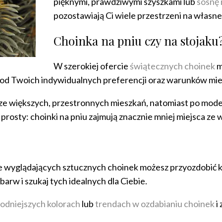
pięknymi, prawdziwymi szyszkami lub
sosnę 
pozostawiają Ci wiele przestrzeni na własn
Choinka na pniu czy na stojaku
W szerokiej ofercie
świątecznych choinek
m
eży od Twoich indywidualnych preferencji oraz warunków m
ze większych, przestronnych mieszkań, natomiast po modele 
 prosty: choinki na pniu zajmują znacznie mniej miejsca ze
lnie wyglądających sztucznych choinek możesz przyozdobić
barw i szukaj tych idealnych dla Ciebie.
odniejszych kolorach
lub
trendach w ozdabianiu choinek
i