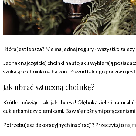
Która jest lepsza? Nie ma jednej reguły - wszystko zal
Jednak najczęściej choinki na stojaku wybierają posiadac
szukające choinki na balkon. Powód takiego podziału jest
Jak ubrać sztuczną choinkę?
Krótko mówiąc: tak, jak chcesz! Głęboką zieleń natura
cukierkami czy piernikami. Baw się różnymi połączeniami 
Potrzebujesz dekoracyjnych inspiracji? Przeczytaj o
najm