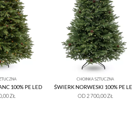
CHOINKA SZTUCZNA
CHOINKA SZ
JODŁA ALPEJSKA PE
JODŁA KOLO
OD 1 900,00 ZŁ
OD 1 000,