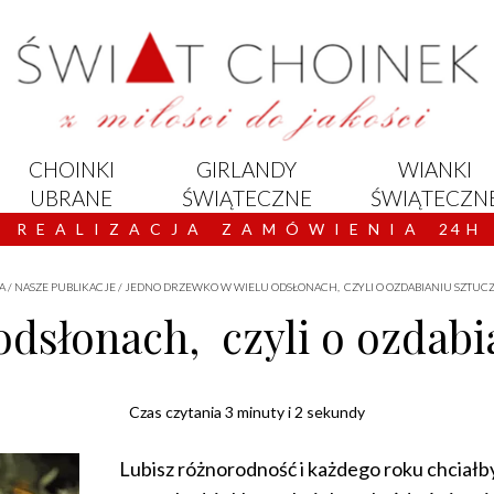
CHOINKI
GIRLANDY
WIANKI
UBRANE
ŚWIĄTECZNE
ŚWIĄTECZN
R E A L I Z A C J A Z A M Ó W I E N I A 2 4 H
A
/
NASZE PUBLIKACJE
/
JEDNO DRZEWKO W WIELU ODSŁONACH, CZYLI O OZDABIANIU SZTU
odsłonach, czyli o ozdabi
Czas czytania 3 minuty i 2 sekundy
Lubisz różnorodność i każdego roku chciałbyś