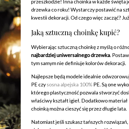
przeszkodzie! Inna choinka w każde święta j
drzewka co roku! Wystarczy postawić na sz
kwestii dekoracji. Od czego więc zacząć? J
Jaką sztuczną choinkę kupić?
Wybierając sztuczną choinkę z myślą o różno
najbardziej uniwersalnego drzewka
. Postaw
tym samym nie definiuje kolorów dekoracji.
Najlepsze będą modele idealnie odwzorowuj
PE czy
sosna alpejska 100%
PE. Są one wyko
którego plastyczność pozwala stworzyć dos
właściwy kształt igieł. Dodatkowo materiał 
choinką można cieszyć się przez długie lata.
Natomiast jeśli szukasz tańszych rozwiązań