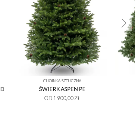
TUCZNA
CHOINKA SZTUCZNA
RADO PE
ŚWIERK WŁOSKI 100% PE
00 ZŁ
OD 1 200,00 ZŁ