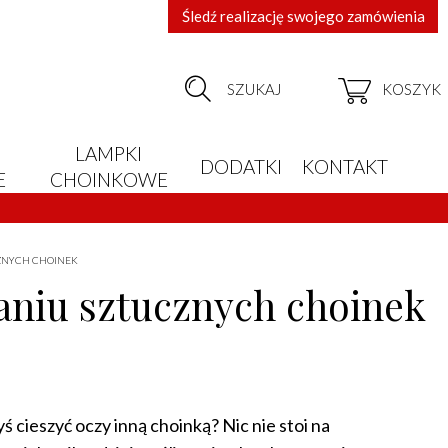
Śledź realizację swojego zamówienia
SZUKAJ
KOSZYK
LAMPKI
DODATKI
KONTAKT
E
CHOINKOWE
CZNYCH CHOINEK
aniu sztucznych choinek
 cieszyć oczy inną choinką? Nic nie stoi na