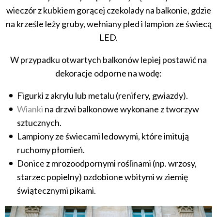
wieczór z kubkiem gorącej czekolady na balkonie, gdzie
na krześle leży gruby, wełniany pled i lampion ze świecą
LED.
W przypadku otwartych balkonów lepiej postawić na
dekoracje odporne na wodę:
Figurki z akrylu lub metalu (renifery, gwiazdy).
Wianki
na drzwi balkonowe wykonane z tworzyw
sztucznych.
Lampiony ze świecami ledowymi, które imitują
ruchomy płomień.
Donice z mrozoodpornymi roślinami (np. wrzosy,
starzec popielny) ozdobione wbitymi w ziemię
świątecznymi pikami.