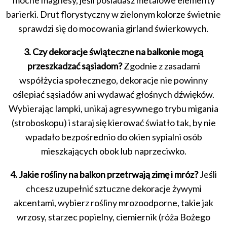
mocne magnesy, jeśli posiadasz metalowe elementy
barierki. Drut florystyczny w zielonym kolorze świetnie
sprawdzi się do mocowania girland świerkowych.
3. Czy dekoracje świąteczne na balkonie mogą
przeszkadzać sąsiadom?
Zgodnie z zasadami
współżycia społecznego, dekoracje nie powinny
oślepiać sąsiadów ani wydawać głośnych dźwięków.
Wybierając lampki, unikaj agresywnego trybu migania
(stroboskopu) i staraj się kierować światło tak, by nie
wpadało bezpośrednio do okien sypialni osób
mieszkających obok lub naprzeciwko.
4. Jakie rośliny na balkon przetrwają zimę i mróz?
Jeśli
chcesz uzupełnić sztuczne dekoracje żywymi
akcentami, wybierz rośliny mrozoodporne, takie jak
wrzosy, starzec popielny, ciemiernik (róża Bożego