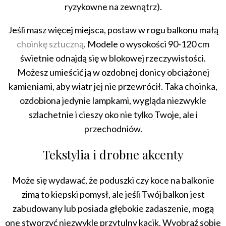
ryzykowne na zewnątrz).
Jeśli masz więcej miejsca, postaw w rogu balkonu małą
choinkę sztuczną
. Modele o wysokości 90-120 cm
świetnie odnajdą się w blokowej rzeczywistości.
Możesz umieścić ją w ozdobnej donicy obciążonej
kamieniami, aby wiatr jej nie przewrócił. Taka choinka,
ozdobiona jedynie lampkami, wygląda niezwykle
szlachetnie i cieszy oko nie tylko Twoje, ale i
przechodniów.
Tekstylia i drobne akcenty
Może się wydawać, że poduszki czy koce na balkonie
zimą to kiepski pomysł, ale jeśli Twój balkon jest
zabudowany lub posiada głębokie zadaszenie, mogą
one stworzyć niezwykle przytulny kącik. Wyobraź sobie