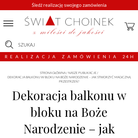
Śledź realizację swojego zamówienia
SZUKAJ
R E A L I Z A C J A Z A M Ó W I E N I A 2 4 H
STRONA GŁÓWNA
/
NASZE PUBLIKACJE
/
DEKORACJA BALKONU W BLOKU NA BOŻE NARODZENIE – JAK STWORZYĆ MAGICZNĄ
PRZESTRZEŃ?
Dekoracja balkonu w
bloku na Boże
Narodzenie – jak