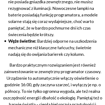
nie posiada gniazdka zewnętrznego, nie musisz
rezygnować z iluminacji. Nowoczesne lampki na
baterie posiadają funkcję programatora, a modele
solarne stają się coraz wydajniejsze, choć warto
pamiętać, że w bardzo pochmurne dni ich czas
świecenia będzie krótszy.
Węże świetlne:
Bardziej odporne na uszkodzenia
mechaniczne niż klasyczne łańcuchy, świetnie
nadają się do owijania barierek czy kolumn.
Bardzo praktycznym rozwiązaniem jest również
zainwestowanie w zewnętrzny programator czasowy.
Urządzenie to automatycznie włączy oświetlenie o
godzinie 16:00, gdy zaczyna szarzeć, i wyłączy je np. o
północy. To nie tylko ogromna wygoda, ale też realna
oszczędność energii i dbałość o ekologię. Pamiętaj też o
barwie światła – ciepła biel sprzyja przytulności i