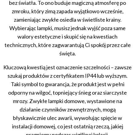
bez światła. To ono buduje magiczną atmosferę po
zmroku, który zimą zapada wyjątkowo wcześnie,
zamieniając zwykłe osiedla w świetliste krainy.
Wybierając lampki, musisz jednak wyjść poza same
walory estetyczne i skupić się na kwestiach
technicznych, które zagwarantują Ci spokój przez całe
święta.
Kluczową kwestią jest oznaczenie szczelności – zawsze
szukaj produktów z certyfikatem IP44 lub wyższym.
Taki symbol to gwarancja, że produkt jest w pełni
odporny na wilgoć, topniejący śnieg oraz siarczyste
mrozy. Zwykłe lampki domowe, wystawione na
działanie czynników zewnętrznych, mogą
błyskawicznie ulec awarii, wywołując spięcie w
instalacji domowej, co jest ostatnią rzeczą, jakiej
pragniemy podczas wigilijnej kolacji.