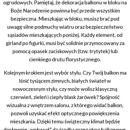
ogrodowych. Pamiętaj, że dekoracja balkonu w bloku na
Boże Narodzenie powinna być przede wszystkim
bezpieczna. Mieszkając w bloku, musisz brać pod
uwagę silne podmuchy wiatru oraz bezpieczeństwo
sąsiadów mieszkających poniżej. Każdy element, od
girland po figurki, musi być solidnie przymocowany za
pomocą opasek zaciskowych (tzw. trytytek) lub
cienkiego drutu florystycznego.
Kolejnym krokiem jest wybór stylu. Czy Twój balkon ma
lśnić tysiącem zimnych, białych świateł w
nowoczesnym stylu, czy może wolisz klasyczną
czerwień, zieleń i ciepły blask żarówek? Spójność
wizualna z wnętrzem salonu, z którego widać balkon,
pozwoli uzyskać efekt optycznego powiększenia
mieszkania. Dzięki temu świąteczny klimat będzie
dosłownie „wpływał” do środka przez okno balkonowe.