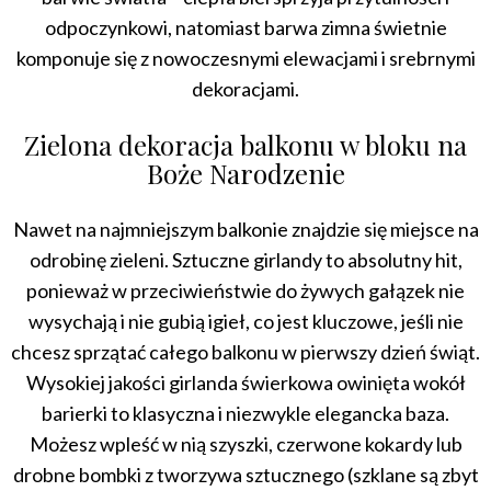
odpoczynkowi, natomiast barwa zimna świetnie
komponuje się z nowoczesnymi elewacjami i srebrnymi
dekoracjami.
Zielona dekoracja balkonu w bloku na
Boże Narodzenie
Nawet na najmniejszym balkonie znajdzie się miejsce na
odrobinę zieleni. Sztuczne girlandy to absolutny hit,
ponieważ w przeciwieństwie do żywych gałązek nie
wysychają i nie gubią igieł, co jest kluczowe, jeśli nie
chcesz sprzątać całego balkonu w pierwszy dzień świąt.
Wysokiej jakości girlanda świerkowa owinięta wokół
barierki to klasyczna i niezwykle elegancka baza.
Możesz wpleść w nią szyszki, czerwone kokardy lub
drobne bombki z tworzywa sztucznego (szklane są zbyt