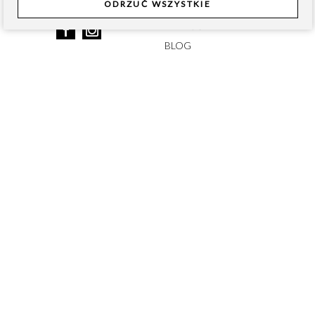
ODRZUĆ WSZYSTKIE
JAKOŚĆ ROYAL
JAKOŚĆ PREMIUM
BLOG
PRAWO
ZAMÓWIENIA
REGULAMIN
CZAS DOSTAWY
POLITYKA PRYWATNOŚCI
KOSZTY DOSTAWY
POLITYKA PLIKÓW COOKIE
METODY PŁATNOŚCI
BEZPIECZEŃSTWO
KONTAKT
FORMULARZ ZWROTÓW
ADRES
FORMULARZ REKLAMACJI
FORMULARZ KONTAKTOWY