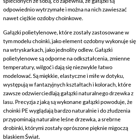
splecionych ze sobą, co zapewnia, że gałązki są
odpowiednio wytrzymałe i można na nich zawieszać
nawet ciężkie ozdoby choinkowe.
Gałązki polietylenowe, które zostały zastosowane w
tym modelu choinki, jako element ozdobny wykonuje się
na wtryskarkach, jako jednolity odlew. Gałązki
polietylenowe są odporne na odkształcenia, zmienne
temperatury, wilgoć i dają się niezwykle łatwo
modelować. Są miękkie, elastyczne i miłe w dotyku,
występują w fantazyjnych kształtach i kolorach, które
zawsze odzwierciedlają gałązki naturalnego drzewka z
lasu. Precyzja z jaką są wykonane gałązki powoduje, że
choinki PE wyglądają bardzo naturalnie i do złudzenia
przypominają naturalne leśne drzewka, a srebrne
drobinki, którymi zostały oprószone pięknie migoczą
blaskiem Świat.