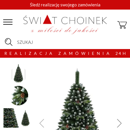
Śledź realizację swojego zamówienia
SZUKAJ
R E A L I Z A C J A Z A M Ó W I E N I A 2 4 H