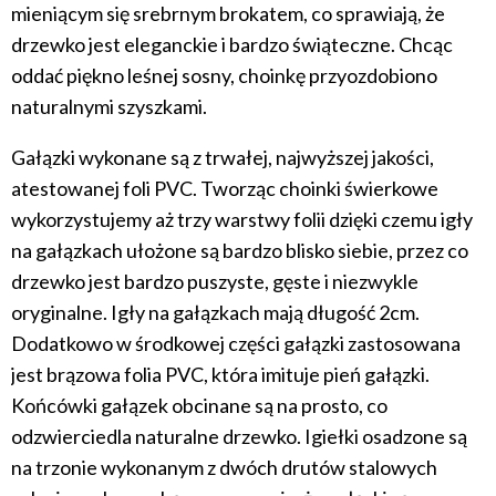
mieniącym się srebrnym brokatem, co sprawiają, że
drzewko jest eleganckie i bardzo świąteczne. Chcąc
oddać piękno leśnej sosny, choinkę przyozdobiono
naturalnymi szyszkami.
Gałązki wykonane są z trwałej, najwyższej jakości,
atestowanej foli PVC. Tworząc choinki świerkowe
wykorzystujemy aż trzy warstwy folii dzięki czemu igły
na gałązkach ułożone są bardzo blisko siebie, przez co
drzewko jest bardzo puszyste, gęste i niezwykle
oryginalne. Igły na gałązkach mają długość 2cm.
Dodatkowo w środkowej części gałązki zastosowana
jest brązowa folia PVC, która imituje pień gałązki.
Końcówki gałązek obcinane są na prosto, co
odzwierciedla naturalne drzewko. Igiełki osadzone są
na trzonie wykonanym z dwóch drutów stalowych