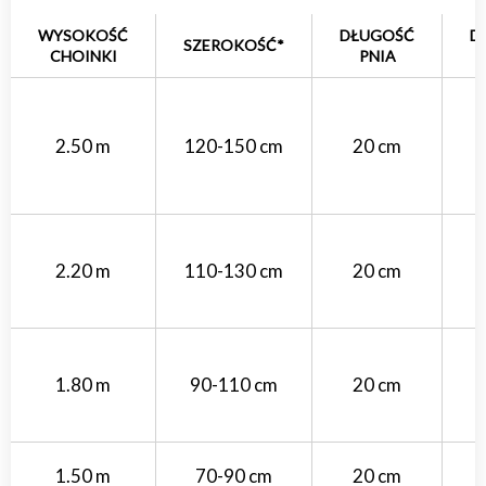
WYSOKOŚĆ
DŁUGOŚĆ
D
SZEROKOŚĆ*
CHOINKI
PNIA
2.50 m
120-150 cm
20 cm
2.20 m
110-130 cm
20 cm
1.80 m
90-110 cm
20 cm
1.50 m
70-90 cm
20 cm