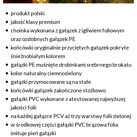
produkt polski
jakość klasy premium
choinka wykonana z gałązek z igliwiem foliowym
oraz ozdobnych gałązek PE
końcówki oryginalnie przyciętych gałązek pokryte
śnieżnobiałym kolorem
gałązki PE muśnięte drobinkami srebrnego brokatu
kolor naturalny ciemnozielony
gałązki przymocowane są na stałe
końcówki gałązek zakończone stożkowo
gałązki PVC wykonane z atestowanej najwyższej
jakości folii
na każdej gałązce PCV aż trzy warstwy folii zielonej
w środkowej części gałązki PVC brązowa folia
imituje pień gałązki