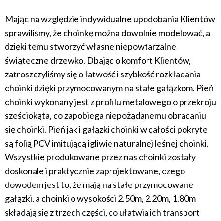
Mając na względzie indywidualne upodobania Klientów
sprawiliśmy, że choinkę można dowolnie modelować, a
dzięki temu stworzyć własne niepowtarzalne
świąteczne drzewko. Dbając o komfort Klientów,
zatroszczyliśmy się o łatwość i szybkość rozkładania
choinki dzięki przymocowanym na stałe gałązkom. Pień
choinki wykonany jest z profilu metalowego o przekroju
sześciokąta, co zapobiega niepożądanemu obracaniu
się choinki. Pień jak i gałązki choinki w całości pokryte
są folią PCV imitującą igliwie naturalnej leśnej choinki.
Wszystkie produkowane przez nas choinki zostały
doskonale i praktycznie zaprojektowane, czego
dowodem jest to, że mają na stałe przymocowane
gałązki, a choinki o wysokości 2.50m, 2.20m, 1.80m
składają się z trzech części, co ułatwia ich transport