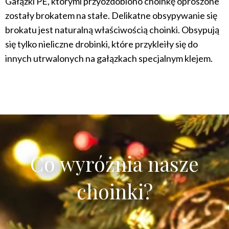
Gałązki PE, którymi przyozdobiono choinkę oprószone
zostały brokatem na stałe. Delikatne obsypywanie się
brokatu jest naturalną właściwością choinki. Obsypują
się tylko nieliczne drobinki, które przykleiły się do
innych utrwalonych na gałązkach specjalnym klejem.
Co wyróżnia nasze
choinki?