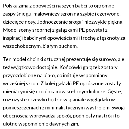
Polska zima z opowieści naszych babci to ogromne
zaspy śniegu, malowniczy szron na szybie i czerwone,
dziecięce nosy. Jednocześnie sroga i niezwykle piękna.
Model sosny srebrnej z gałązkami PE powstał z
inspiracji babcinymi opowieściami i trochę z tęsknoty za
wszechobecnym, białym puchem.
Ten model choinki sztucznej prezentuje się surowo, ale
też wyjątkowo dostojnie. Końcówki gałązek zostały
przyozdobione na biało, co imituje wspomniany
wcześniej szron. Z kolei gałązki PE oprószone zostały
mieniącymi się drobinkami w srebrnym kolorze. Gęste,
rozłożyste drzewko będzie wspaniale wyglądało w
pomieszczeniach z minimalistycznym wystrojem. Swoją
obecnością wprowadza spokój, podniosły nastrój i to
ulotne wspomnienie dawnych zim.