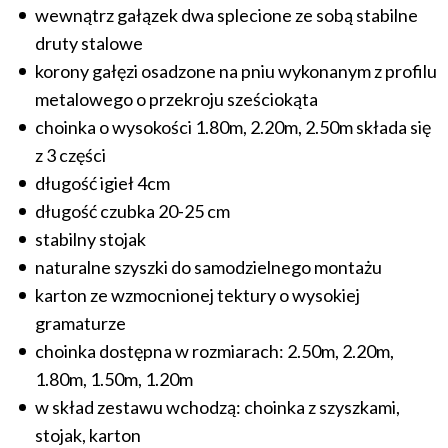
wewnątrz gałązek dwa splecione ze sobą stabilne
druty stalowe
korony gałęzi osadzone na pniu wykonanym z profilu
metalowego o przekroju sześciokąta
choinka o wysokości 1.80m, 2.20m, 2.50m składa się
z 3 części
długość igieł 4cm
długość czubka 20-25 cm
stabilny stojak
naturalne szyszki do samodzielnego montażu
karton ze wzmocnionej tektury o wysokiej
gramaturze
choinka dostępna w rozmiarach: 2.50m, 2.20m,
1.80m, 1.50m, 1.20m
w skład zestawu wchodzą: choinka z szyszkami,
stojak, karton