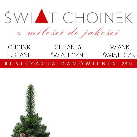
CHOINKI
GIRLANDY
WIANKI
UBRANE
ŚWIĄTECZNE
ŚWIĄTECZN
R E A L I Z A C J A Z A M Ó W I E N I A 2 4 H