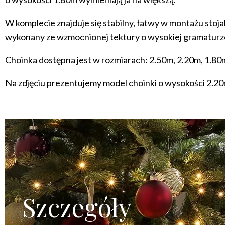
W komplecie znajduje się stabilny, łatwy w montażu stoj
wykonany ze wzmocnionej tektury o wysokiej gramaturze
Choinka dostępna jest w rozmiarach: 2.50m, 2.20m, 1.80
Na zdjęciu prezentujemy model choinki o wysokości 2.20
Szczegóły