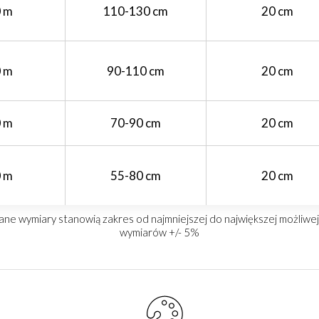
0 m
110-130 cm
20 cm
0 m
90-110 cm
20 cm
0 m
70-90 cm
20 cm
0 m
55-80 cm
20 cm
e wymiary stanowią zakres od najmniejszej do największej możliwej d
wymiarów +/- 5%