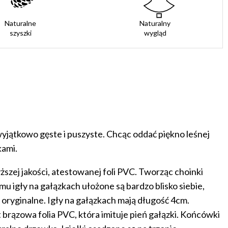
Naturalne
Naturalny
szyszki
wygląd
wyjątkowo gęste i puszyste. Chcąc oddać piękno leśnej
kami.
ższej jakości, atestowanej foli PVC. Tworząc choinki
u igły na gałązkach ułożone są bardzo blisko siebie,
 oryginalne. Igły na gałązkach mają długość 4cm.
brązowa folia PVC, która imituje pień gałązki. Końcówki