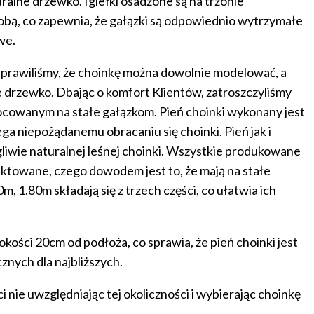
ralne drzewko. Igiełki osadzone są na trzonie
bą, co zapewnia, że gałązki są odpowiednio wytrzymałe
we.
prawiliśmy, że choinkę można dowolnie modelować, a
 drzewko. Dbając o komfort Klientów, zatroszczyliśmy
ymocowanym na stałe gałązkom. Pień choinki wykonany jest
ga niepożądanemu obracaniu się choinki. Pień jak i
 igliwie naturalnej leśnej choinki. Wszystkie produkowane
jektowane, czego dowodem jest to, że mają na stałe
, 1.80m składają się z trzech części, co ułatwia ich
ości 20cm od podłoża, co sprawia, że pień choinki jest
nych dla najbliższych.
 nie uwzględniając tej okoliczności i wybierając choinkę