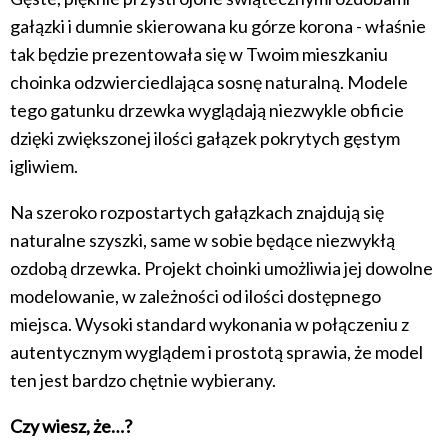
gałązki i dumnie skierowana ku górze korona - właśnie
tak będzie prezentowała się w Twoim mieszkaniu
choinka odzwierciedlająca sosnę naturalną. Modele
tego gatunku drzewka wyglądają niezwykle obficie
dzięki zwiększonej ilości gałązek pokrytych gęstym
igliwiem.
Na szeroko rozpostartych gałązkach znajdują się
naturalne szyszki, same w sobie będące niezwykłą
ozdobą drzewka. Projekt choinki umożliwia jej dowolne
modelowanie, w zależności od ilości dostępnego
miejsca. Wysoki standard wykonania w połączeniu z
autentycznym wyglądem i prostotą sprawia, że model
ten jest bardzo chętnie wybierany.
Czy wiesz, że…?