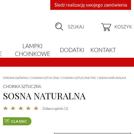
Śledź realizację swojego zamówienia
SZUKAJ
KOSZYK
LAMPKI
DODATKI
KONTAKT
E
CHOINKOWE
STRONA GŁÓWNA
/
CHOINKI SZTUCZNE
/
CHOINKI SZTUCZNE PVC
/
SOSNA NATURALNA
CHOINKA SZTUCZNA
SOSNA NATURALNA
Zobacz opinie (1)
CLASSIC