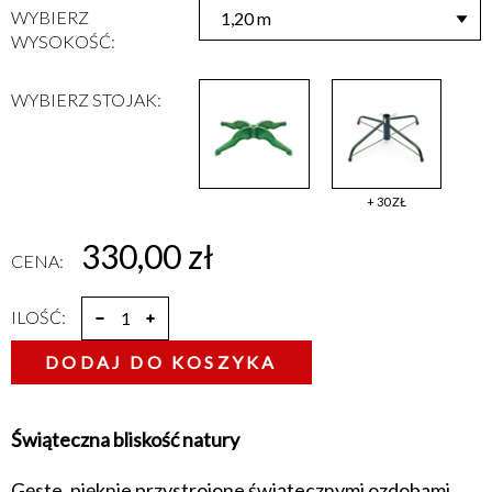
WYBIERZ
WYSOKOŚĆ:
WYBIERZ STOJAK:
+ 30 ZŁ
330,00 zł
CENA:
ILOŚĆ:
DODAJ DO KOSZYKA
Świąteczna bliskość natury
Gęste, pięknie przystrojone świątecznymi ozdobami