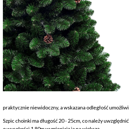
praktycznie niewidoczny, a wskazana odległość umożliw
Szpic choinki ma długość 20 - 25cm, co należy uwzględnić
o wysokości 1.80m wymieniają ja na większą.