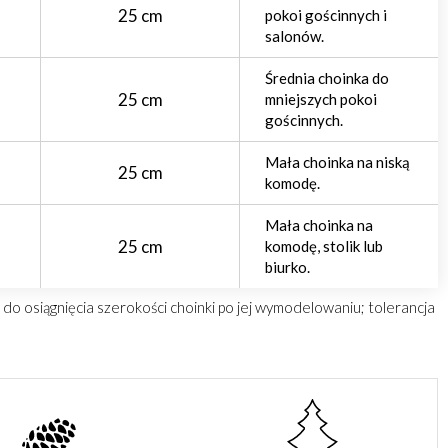
25 cm
pokoi gościnnych i
salonów.
Średnia choinka do
25 cm
mniejszych pokoi
gościnnych.
Mała choinka na niską
25 cm
komodę.
Mała choinka na
25 cm
komodę, stolik lub
biurko.
o osiągnięcia szerokości choinki po jej wymodelowaniu; tolerancja