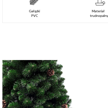
Gałązki
Materiał
PVC
trudnopaln