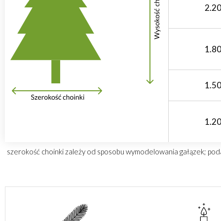
2.2
1.8
1.5
1.2
szerokość choinki zależy od sposobu wymodelowania gałązek; podan