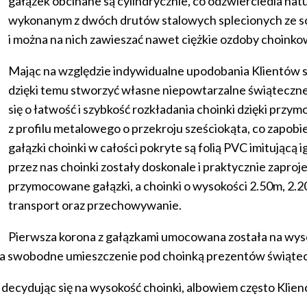
gałązek obcinane są cylindrycznie, co odzwierciedla natu
wykonanym z dwóch drutów stalowych splecionych ze so
i można na nich zawieszać nawet ciężkie ozdoby choinko
Mając na względzie indywidualne upodobania Klientów s
dzięki temu stworzyć własne niepowtarzalne świąteczne
się o łatwość i szybkość rozkładania choinki dzięki prz
z profilu metalowego o przekroju sześciokąta, co zapobie
gałązki choinki w całości pokryte są folią PVC imitującą
przez nas choinki zostały doskonale i praktycznie zapro
przymocowane gałązki, a choinki o wysokości 2.50m, 2.20m
transport oraz przechowywanie.
Pierwsza korona z gałązkami umocowana została na wysok
ia swobodne umieszczenie pod choinką prezentów świątecz
 decydując się na wysokość choinki, albowiem często Klienci