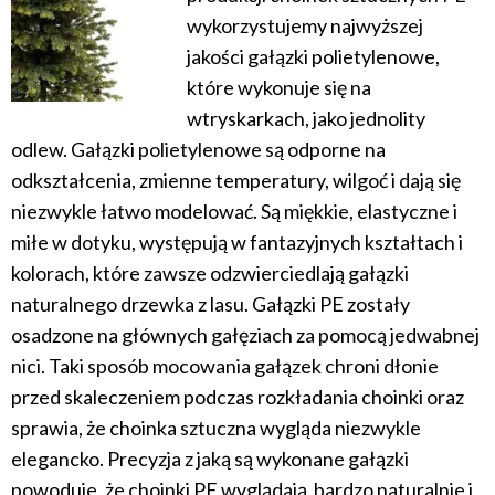
wykorzystujemy najwyższej
jakości gałązki polietylenowe,
które wykonuje się na
wtryskarkach, jako jednolity
odlew. Gałązki polietylenowe są odporne na
odkształcenia, zmienne temperatury, wilgoć i dają się
niezwykle łatwo modelować. Są miękkie, elastyczne i
miłe w dotyku, występują w fantazyjnych kształtach i
kolorach, które zawsze odzwierciedlają gałązki
naturalnego drzewka z lasu. Gałązki PE zostały
osadzone na głównych gałęziach za pomocą jedwabnej
nici. Taki sposób mocowania gałązek chroni dłonie
przed skaleczeniem podczas rozkładania choinki oraz
sprawia, że choinka sztuczna wygląda niezwykle
elegancko. Precyzja z jaką są wykonane gałązki
powoduje, że choinki PE wyglądają bardzo naturalnie i