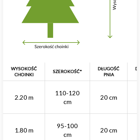
WYSOKOŚĆ
DŁUGOŚĆ
D
SZEROKOŚĆ*
CHOINKI
PNIA
110-120
2.20 m
20 cm
cm
95-100
1.80 m
20 cm
cm