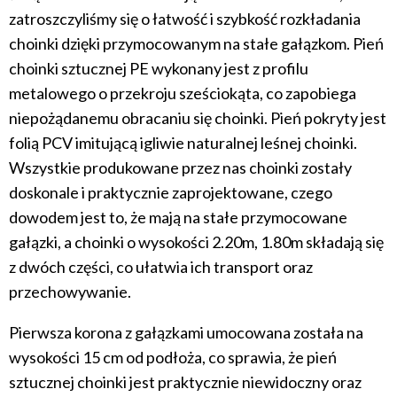
zatroszczyliśmy się o łatwość i szybkość rozkładania
choinki dzięki przymocowanym na stałe gałązkom. Pień
choinki sztucznej PE wykonany jest z profilu
metalowego o przekroju sześciokąta, co zapobiega
niepożądanemu obracaniu się choinki. Pień pokryty jest
folią PCV imitującą igliwie naturalnej leśnej choinki.
Wszystkie produkowane przez nas choinki zostały
doskonale i praktycznie zaprojektowane, czego
dowodem jest to, że mają na stałe przymocowane
gałązki, a choinki o wysokości 2.20m, 1.80m składają się
z dwóch części, co ułatwia ich transport oraz
przechowywanie.
Pierwsza korona z gałązkami umocowana została na
wysokości 15 cm od podłoża, co sprawia, że pień
sztucznej choinki jest praktycznie niewidoczny oraz