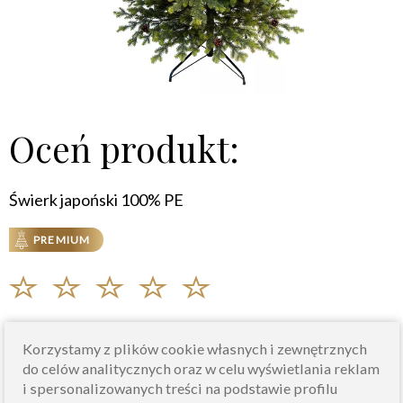
Oceń produkt:
Świerk japoński 100% PE
PREMIUM
Imię
Korzystamy z plików cookie własnych i zewnętrznych
do celów analitycznych oraz w celu wyświetlania reklam
i spersonalizowanych treści na podstawie profilu
Nr zamówienia*