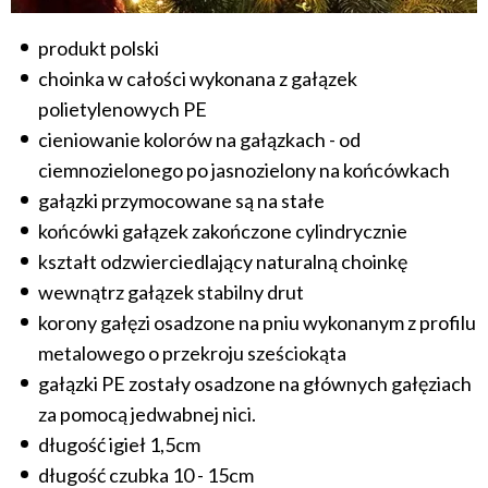
produkt polski
choinka w całości wykonana z gałązek
polietylenowych PE
cieniowanie kolorów na gałązkach - od
ciemnozielonego po jasnozielony na końcówkach
gałązki przymocowane są na stałe
końcówki gałązek zakończone cylindrycznie
kształt odzwierciedlający naturalną choinkę
wewnątrz gałązek stabilny drut
korony gałęzi osadzone na pniu wykonanym z profilu
metalowego o przekroju sześciokąta
gałązki PE zostały osadzone na głównych gałęziach
za pomocą jedwabnej nici.
długość igieł 1,5cm
długość czubka 10 - 15cm