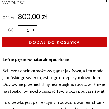
WYSOKOŚĆ:
800,00 zł
CENA:
ILOŚĆ:
DODAJ DO KOSZYKA
Leśne piękno w naturalnej odsłonie
Sztuczna choinka może wyglądać jak żywa, a ten model
japońskiego świerka jest tego najlepszym dowodem.
Dosłownie przenieśliśmy leśne piękno i postawiliśmy je
na stojaku, by mogło cieszyć Twoje oczy podczas świąt.
To drzewko jest perfekcyjnym odwzorowaniem choinki