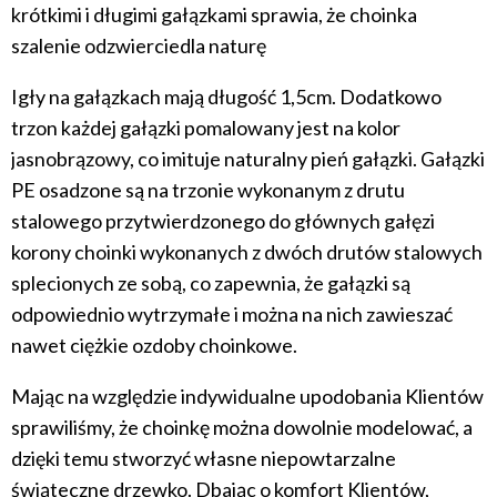
krótkimi i długimi gałązkami sprawia, że choinka
szalenie odzwierciedla naturę
Igły na gałązkach mają długość 1,5cm. Dodatkowo
trzon każdej gałązki pomalowany jest na kolor
jasnobrązowy, co imituje naturalny pień gałązki. Gałązki
PE osadzone są na trzonie wykonanym z drutu
stalowego przytwierdzonego do głównych gałęzi
korony choinki wykonanych z dwóch drutów stalowych
splecionych ze sobą, co zapewnia, że gałązki są
odpowiednio wytrzymałe i można na nich zawieszać
nawet ciężkie ozdoby choinkowe.
Mając na względzie indywidualne upodobania Klientów
sprawiliśmy, że choinkę można dowolnie modelować, a
dzięki temu stworzyć własne niepowtarzalne
świąteczne drzewko. Dbając o komfort Klientów,