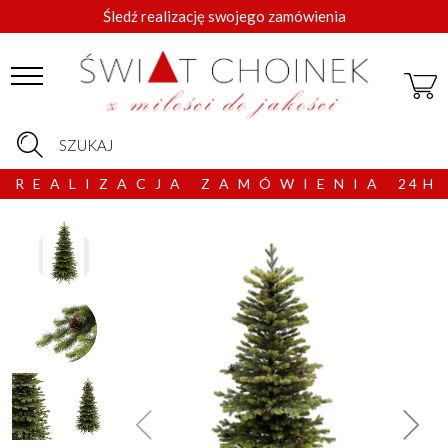
Śledź realizację swojego zamówienia
SZUKAJ
R E A L I Z A C J A Z A M Ó W I E N I A 2 4 H