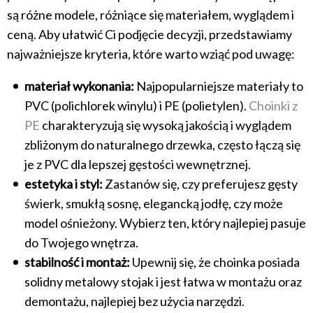
są różne modele, różniące się materiałem, wyglądem i
ceną. Aby ułatwić Ci podjęcie decyzji, przedstawiamy
najważniejsze kryteria, które warto wziąć pod uwagę:
materiał wykonania:
Najpopularniejsze materiały to
PVC (polichlorek winylu) i PE (polietylen).
Choinki z
PE
charakteryzują się wysoką jakością i wyglądem
zbliżonym do naturalnego drzewka, często łączą się
je z PVC dla lepszej gęstości wewnętrznej.
estetyka i styl:
Zastanów się, czy preferujesz gęsty
świerk, smukłą sosnę, elegancką jodłę, czy może
model ośnieżony. Wybierz ten, który najlepiej pasuje
do Twojego wnętrza.
stabilność i montaż:
Upewnij się, że choinka posiada
solidny metalowy stojak i jest łatwa w montażu oraz
demontażu, najlepiej bez użycia narzędzi.