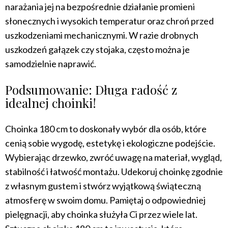
narażania jej na bezpośrednie działanie promieni
słonecznych i wysokich temperatur oraz chroń przed
uszkodzeniami mechanicznymi. W razie drobnych
uszkodzeń gałązek czy stojaka, często można je
samodzielnie naprawić.
Podsumowanie: Długa radość z
idealnej choinki!
Choinka 180 cm to doskonały wybór dla osób, które
cenią sobie wygodę, estetykę i ekologiczne podejście.
Wybierając drzewko, zwróć uwagę na materiał, wygląd,
stabilność i łatwość montażu. Udekoruj choinkę zgodnie
z własnym gustem i stwórz wyjątkową świąteczną
atmosferę w swoim domu. Pamiętaj o odpowiedniej
pielęgnacji, aby choinka służyła Ci przez wiele lat.