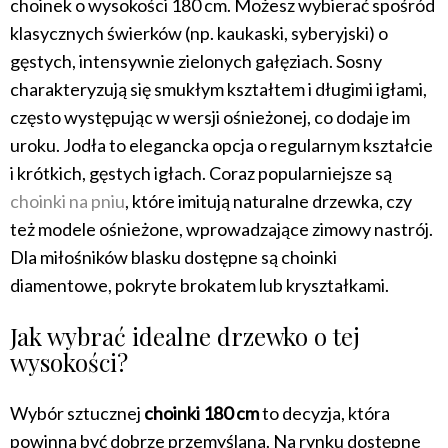
choinek o wysokości 180 cm. Możesz wybierać spośród
klasycznych świerków (np. kaukaski, syberyjski) o
gęstych, intensywnie zielonych gałęziach. Sosny
charakteryzują się smukłym kształtem i długimi igłami,
często występując w wersji ośnieżonej, co dodaje im
uroku. Jodła to elegancka opcja o regularnym kształcie
i krótkich, gęstych igłach. Coraz popularniejsze są
choinki na pniu
, które imitują naturalne drzewka, czy
też modele ośnieżone, wprowadzające zimowy nastrój.
Dla miłośników blasku dostępne są choinki
diamentowe, pokryte brokatem lub kryształkami.
Jak wybrać idealne drzewko o tej
wysokości?
Wybór sztucznej
choinki 180 cm
to decyzja, która
powinna być dobrze przemyślana. Na rynku dostępne