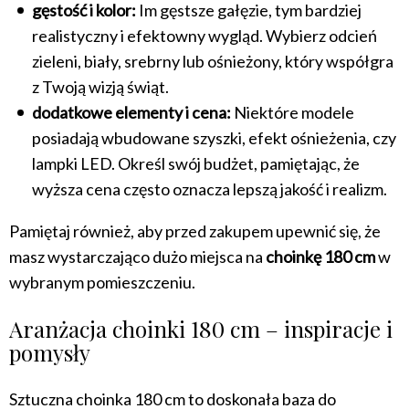
gęstość i kolor:
Im gęstsze gałęzie, tym bardziej
realistyczny i efektowny wygląd. Wybierz odcień
zieleni, biały, srebrny lub ośnieżony, który współgra
z Twoją wizją świąt.
dodatkowe elementy i cena:
Niektóre modele
posiadają wbudowane szyszki, efekt ośnieżenia, czy
lampki LED. Określ swój budżet, pamiętając, że
wyższa cena często oznacza lepszą jakość i realizm.
Pamiętaj również, aby przed zakupem upewnić się, że
masz wystarczająco dużo miejsca na
choinkę 180 cm
w
wybranym pomieszczeniu.
Aranżacja choinki 180 cm – inspiracje i
pomysły
Sztuczna choinka 180 cm to doskonała baza do