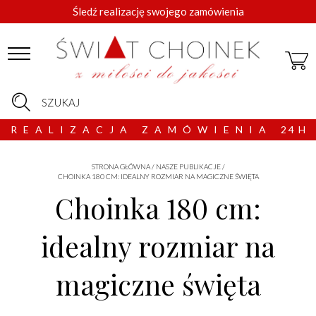
Śledź realizację swojego zamówienia
SZUKAJ
R E A L I Z A C J A Z A M Ó W I E N I A 2 4 H
STRONA GŁÓWNA
/
NASZE PUBLIKACJE
/
CHOINKA 180 CM: IDEALNY ROZMIAR NA MAGICZNE ŚWIĘTA
Choinka 180 cm:
idealny rozmiar na
magiczne święta