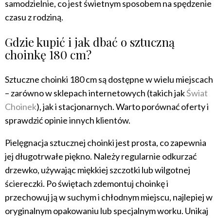
samodzielnie, co jest świetnym sposobem na spędzenie
czasu z rodziną.
Gdzie kupić i jak dbać o sztuczną
choinkę 180 cm?
Sztuczne choinki 180 cm są dostępne w wielu miejscach
– zarówno w sklepach internetowych (takich jak
Świat
Choinek
), jak i stacjonarnych. Warto porównać oferty i
sprawdzić opinie innych klientów.
Pielęgnacja sztucznej choinki jest prosta, co zapewnia
jej długotrwałe piękno. Należy regularnie odkurzać
drzewko, używając miękkiej szczotki lub wilgotnej
ściereczki. Po świętach zdemontuj choinkę i
przechowuj ją w suchym i chłodnym miejscu, najlepiej w
oryginalnym opakowaniu lub specjalnym worku. Unikaj