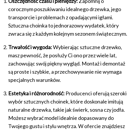
Oszczędność czasu i pieniędzy:
Zapomnij o
corocznym poszukiwaniu idealnego drzewka, jego
transporcie i problemach z opadającymi igłami.
Sztuczna choinka to jednorazowy wydatek, który
zwraca się z każdym kolejnym sezonem świątecznym.
Trwałość i wygoda:
Wybierając sztuczne drzewko,
masz pewność, że posłuży Ci ono przez wiele lat,
zachowując swój piękny wygląd. Montaż i demontaż
są proste i szybkie, a przechowywanie nie wymaga
specjalnych warunków.
Estetyka i różnorodność:
Producenci oferują szeroki
wybór sztucznych choinek, które doskonale imitują
naturalne drzewka, takie jak świerk, sosna czy jodła.
Możesz wybrać model idealnie dopasowany do
Twojego gustu i stylu wnętrza. W ofercie znajdziesz