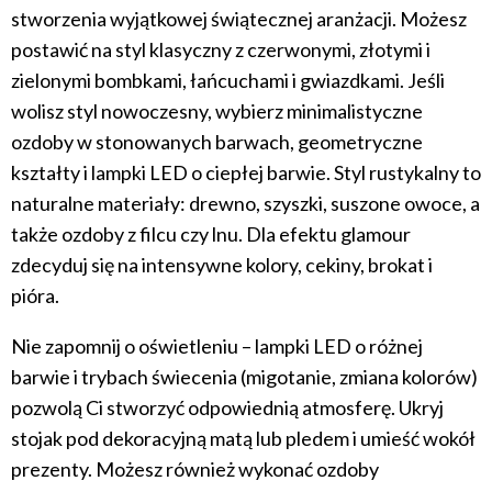
stworzenia wyjątkowej świątecznej aranżacji. Możesz
postawić na styl klasyczny z czerwonymi, złotymi i
zielonymi bombkami, łańcuchami i gwiazdkami. Jeśli
wolisz styl nowoczesny, wybierz minimalistyczne
ozdoby w stonowanych barwach, geometryczne
kształty i lampki LED o ciepłej barwie. Styl rustykalny to
naturalne materiały: drewno, szyszki, suszone owoce, a
także ozdoby z filcu czy lnu. Dla efektu glamour
zdecyduj się na intensywne kolory, cekiny, brokat i
pióra.
Nie zapomnij o oświetleniu – lampki LED o różnej
barwie i trybach świecenia (migotanie, zmiana kolorów)
pozwolą Ci stworzyć odpowiednią atmosferę. Ukryj
stojak pod dekoracyjną matą lub pledem i umieść wokół
prezenty. Możesz również wykonać ozdoby