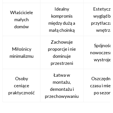
Idealny
Estetycz
Właściciele
kompromis
wygląd be
małych
między dużą a
przytłacza
domów
małą choinką
wnętrza
Zachowuje
Spójność 
Miłośnicy
proporcje i nie
nowoczes
minimalizmu
dominuje
wystroje
przestrzeni
Łatwa w
Osoby
Oszczędno
montażu,
ceniące
czasu i miej
demontażu i
praktyczność
po sezoni
przechowywaniu