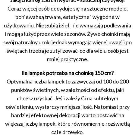
Jaką choinkę 150 cm wybrać – sztuczną czy żywą?
Coraz więcej osób decyduje się na sztuczne modele,
ponieważ są trwałe, estetyczne i wygodne w
użytkowaniu. Nie gubią igieł, nie wymagają podlewania
i mogą służyć przez wiele sezonów. Żywe choinki mają
swój naturalny urok, jednak wymagają więcej uwagi i po
świętach trzeba je zutylizować, co dla wielu osób jest
mniej praktyczne.
Ile lampek potrzeba na choinkę 150 cm?
Optymalna liczba lampek to zazwyczaj od 100 do 200
punktów świetlnych, w zależności od efektu, jaki
chcesz uzyskać. Jeśli zależy Ci na subtelnym
oświetleniu, wystarczy mniejsza ilość. Natomiast przy
bardziej efektownej dekoracji warto postawić na
większą liczbę lampek, które równomiernie rozświetlą
całe drzewko.