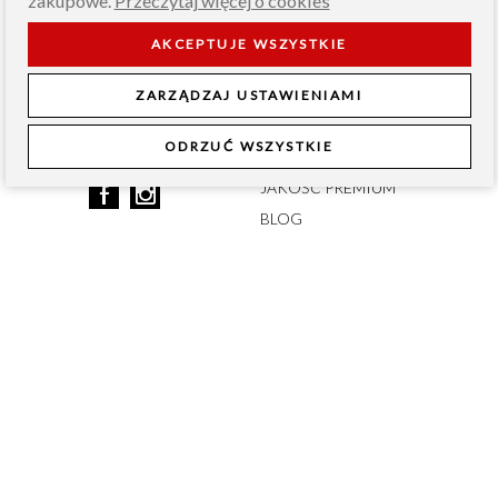
zakupowe.
Przeczytaj więcej o cookies
INFORMACJE
AKCEPTUJE WSZYSTKIE
O NAS
ZARZĄDZAJ USTAWIENIAMI
PRODUCENT CHOINEK
ODRZUĆ WSZYSTKIE
JAKOŚĆ ROYAL
JAKOŚĆ PREMIUM
BLOG
PRAWO
ZAMÓWIENIA
REGULAMIN
CZAS DOSTAWY
POLITYKA PRYWATNOŚCI
KOSZTY DOSTAWY
POLITYKA PLIKÓW COOKIE
METODY PŁATNOŚCI