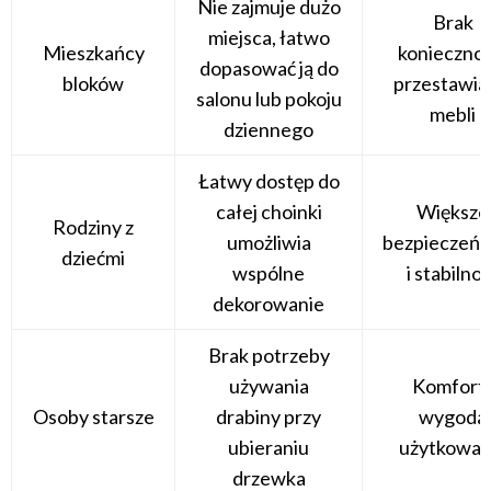
Nie zajmuje dużo
Brak
miejsca, łatwo
Mieszkańcy
koniecznoś
dopasować ją do
bloków
przestawia
salonu lub pokoju
mebli
dziennego
Łatwy dostęp do
całej choinki
Większe
Rodziny z
umożliwia
bezpieczeń
dziećmi
wspólne
i stabilno
dekorowanie
Brak potrzeby
używania
Komfort 
Osoby starsze
drabiny przy
wygoda
ubieraniu
użytkowan
drzewka