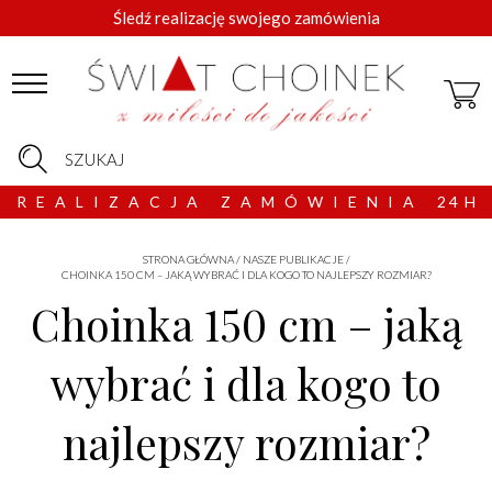
Śledź realizację swojego zamówienia
SZUKAJ
R E A L I Z A C J A Z A M Ó W I E N I A 2 4 H
STRONA GŁÓWNA
/
NASZE PUBLIKACJE
/
CHOINKA 150 CM – JAKĄ WYBRAĆ I DLA KOGO TO NAJLEPSZY ROZMIAR?
Choinka 150 cm – jaką
wybrać i dla kogo to
najlepszy rozmiar?