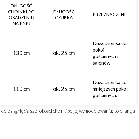
DŁUGOŚĆ
CHOINKI PO
DŁUGOŚĆ
PRZEZNACZENIE
OSADZENIU
CZUBKA
NA PNIU
Duża choinka do
pokoi
130 cm
ok. 25 cm
gościnnych i
salonów
Duża choinka do
110 cm
ok. 25 cm
mniejszych pokoi
gościnnych.
o osiągnięcia szerokości choinki po jej wymodelowaniu; tolerancja