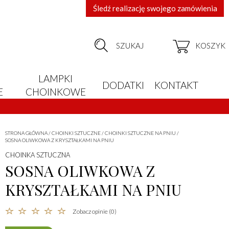
Śledź realizację swojego zamówienia
SZUKAJ
KOSZYK
LAMPKI
DODATKI
KONTAKT
E
CHOINKOWE
STRONA GŁÓWNA
/
CHOINKI SZTUCZNE
/
CHOINKI SZTUCZNE NA PNIU
/
SOSNA OLIWKOWA Z KRYSZTAŁKAMI NA PNIU
CHOINKA SZTUCZNA
SOSNA OLIWKOWA Z
KRYSZTAŁKAMI NA PNIU
Zobacz opinie (0)