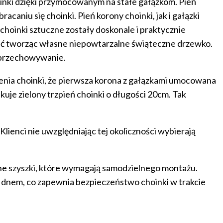
oinki dzięki przymocowanym na stałe gałązkom. Pień
caniu się choinki. Pień korony choinki, jak i gałązki
 choinki sztuczne zostały doskonale i praktycznie
ać tworząc własne niepowtarzalne świąteczne drzewko.
z przechowywanie.
enia choinki, że pierwsza korona z gałązkami umocowana
kuje zielony trzpień choinki o długości 20cm. Tak
lienci nie uwzględniając tej okoliczności wybierają
lne szyszki, które wymagają samodzielnego montażu.
 dnem, co zapewnia bezpieczeństwo choinki w trakcie