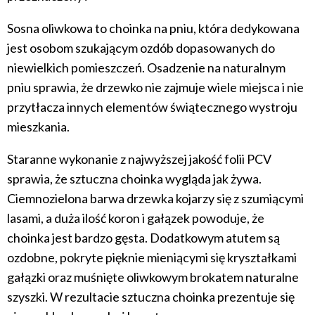
Sosna oliwkowa to choinka na pniu, która dedykowana
jest osobom szukającym ozdób dopasowanych do
niewielkich pomieszczeń. Osadzenie na naturalnym
pniu sprawia, że drzewko nie zajmuje wiele miejsca i nie
przytłacza innych elementów świątecznego wystroju
mieszkania.
Staranne wykonanie z najwyższej jakość folii PCV
sprawia, że sztuczna choinka wygląda jak żywa.
Ciemnozielona barwa drzewka kojarzy się z szumiącymi
lasami, a duża ilość koron i gałązek powoduje, że
choinka jest bardzo gęsta. Dodatkowym atutem są
ozdobne, pokryte pięknie mieniącymi się kryształkami
gałązki oraz muśnięte oliwkowym brokatem naturalne
szyszki. W rezultacie sztuczna choinka prezentuje się