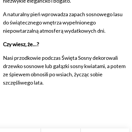
niezwykle elegancko i bogato.
A naturalny pień wprowadza zapach sosnowego lasu
do świątecznego wnętrza wypełnionego
niepowtarzalną atmosferą wydatkowych dni.
Czy wiesz, że…?
Nasi przodkowie podczas Święta Sosny dekorowali
drzewko sosnowe lub gałązki sosny kwiatami, a potem
ze śpiewem obnosili po wsiach, życząc sobie
szczęśliwego lata.