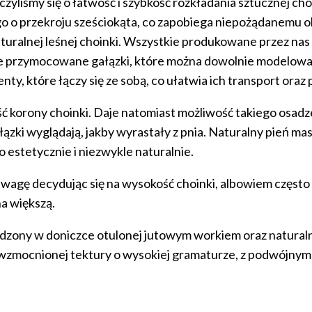
zyliśmy się o łatwość i szybkość rozkładania sztucznej ch
o o przekroju sześciokąta, co zapobiega niepożądanemu obra
naturalnej leśnej choinki. Wszystkie produkowane przez nas
ałe przymocowane gałązki, które można dowolnie modelow
nty, które łączy się ze sobą, co ułatwia ich transport ora
 korony choinki. Daje natomiast możliwość takiego osadz
ązki wyglądają, jakby wyrastały z pnia. Naturalny pień mas
estetycznie i niezwykle naturalnie.
uwagę decydując się na wysokość choinki, albowiem często K
a większą.
osadzony w doniczce otulonej jutowym workiem oraz natura
wzmocnionej tektury o wysokiej gramaturze, z podwójnym