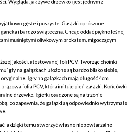
ści. Wygląda, jak żywe drzewko i jest jednym z
 wyjątkowo gęste i puszyste. Gałązki oprószone
legancka i bardzo świąteczna. Chcąc oddać piękno leśnej
szkami muśniętymi oliwkowym brokatem, migoczącym
ższej jakości, atestowanej foli PCV. Tworząc choinki
u igły na gałązkach ułożone są bardzo blisko siebie,
 oryginalne. Igły na gałązkach mają długość 4cm.
brązowa folia PCV, która imituje pień gałązki. Końcówki
ralne drzewko. Igiełki osadzone są na trzonie
bą, co zapewnia, że gałązki są odpowiednio wytrzymałe
we.
ć, a dzięki temu stworzyć własne niepowtarzalne