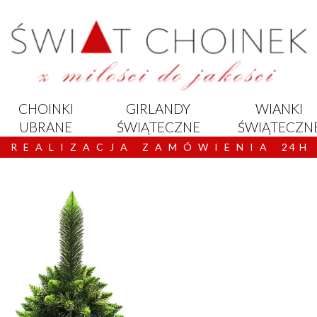
CHOINKI
GIRLANDY
WIANKI
UBRANE
ŚWIĄTECZNE
ŚWIĄTECZN
R E A L I Z A C J A Z A M Ó W I E N I A 2 4 H