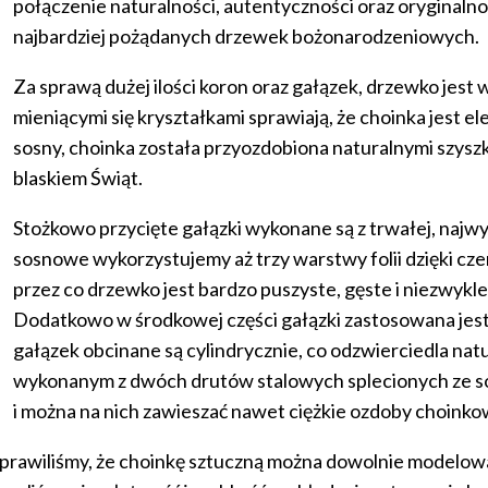
połączenie naturalności, autentyczności oraz oryginalno
najbardziej pożądanych drzewek bożonarodzeniowych.
Za sprawą dużej ilości koron oraz gałązek, drzewko jest
mieniącymi się kryształkami sprawiają, że choinka jest e
sosny, choinka została przyozdobiona naturalnymi szy
blaskiem Świąt.
Stożkowo przycięte gałązki wykonane są z trwałej, najwy
sosnowe wykorzystujemy aż trzy warstwy folii dzięki czem
przez co drzewko jest bardzo puszyste, gęste i niezwykle
Dodatkowo w środkowej części gałązki zastosowana jest 
gałązek obcinane są cylindrycznie, co odzwierciedla natu
wykonanym z dwóch drutów stalowych splecionych ze so
i można na nich zawieszać nawet ciężkie ozdoby choinko
prawiliśmy, że choinkę sztuczną można dowolnie modelowa