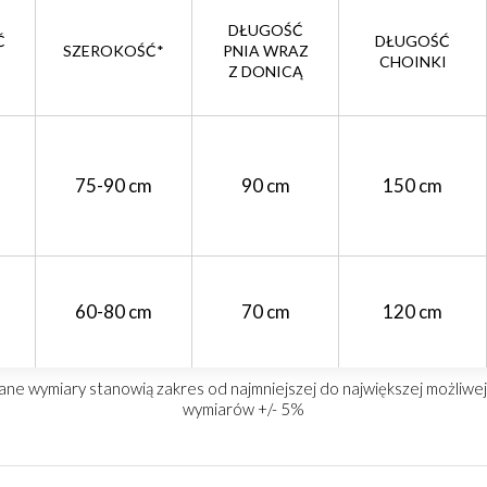
DŁUGOŚĆ
Ć
DŁUGOŚĆ
SZEROKOŚĆ*
PNIA WRAZ
CHOINKI
Z DONICĄ
75-90 cm
90 cm
150 cm
60-80 cm
70 cm
120 cm
e wymiary stanowią zakres od najmniejszej do największej możliwej d
wymiarów +/- 5%