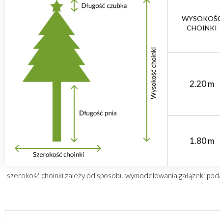
WYSOKOŚ
CHOINKI
2.20 m
1.80 m
szerokość choinki zależy od sposobu wymodelowania gałązek; podan