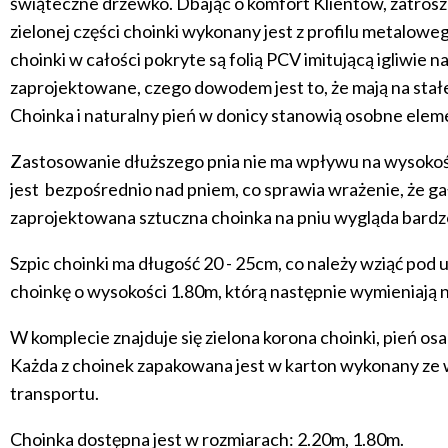
świąteczne drzewko. Dbając o komfort Klientów, zatroszc
zielonej części choinki wykonany jest z profilu metaloweg
choinki w całości pokryte są folią PCV imitującą igliwie 
zaprojektowane, czego dowodem jest to, że mają na st
Choinka i naturalny pień w donicy stanowią osobne eleme
Zastosowanie dłuższego pnia nie ma wpływu na wysokość
jest bezpośrednio nad pniem, co sprawia wrażenie, że gał
zaprojektowana sztuczna choinka na pniu wygląda bardzo 
Szpic choinki ma długość 20 - 25cm, co należy wziąć pod 
choinkę o wysokości 1.80m, którą następnie wymieniają n
W komplecie znajduje się zielona korona choinki, pień 
Każda z choinek zapakowana jest w karton wykonany ze 
transportu.
Choinka dostępna jest w rozmiarach: 2.20m, 1.80m.